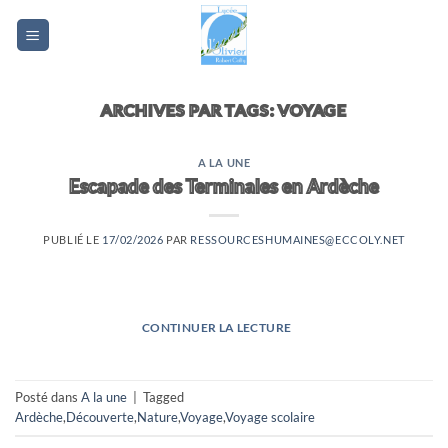
Passer
au
contenu
ARCHIVES PAR TAGS:
VOYAGE
A LA UNE
Escapade des Terminales en Ardèche
PUBLIÉ LE
17/02/2026
PAR
RESSOURCESHUMAINES@ECCOLY.NET
CONTINUER LA LECTURE
→
Posté dans
A la une
|
Tagged
Ardèche
,
Découverte
,
Nature
,
Voyage
,
Voyage scolaire